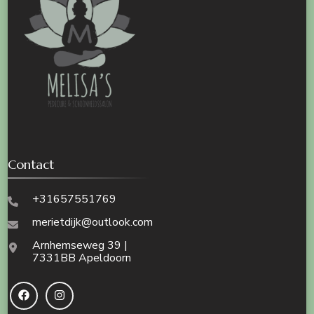
Contact
+31657551769
merietdijk@outlook.com
Arnhemseweg 39 |
7331BB Apeldoorn