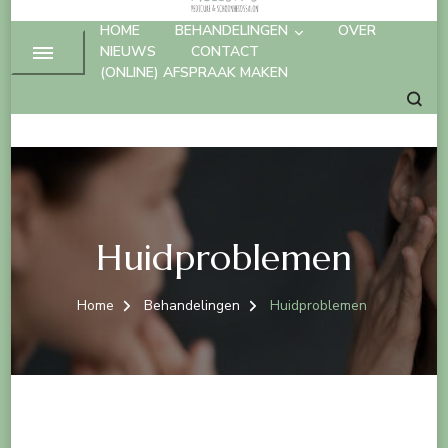
HOME
BEHANDELINGEN
OVER
NIEUWS
CONTACT
(ONLINE) AFSPRAAK MAKEN
Huidproblemen
Home
Behandelingen
Huidproblemen